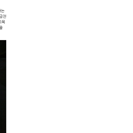
하는
 금천
고목
을