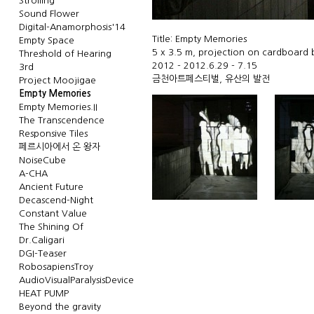
Strolling
Sound Flower
Digital-Anamorphosis'14
Title: Empty Memories
Empty Space
5 x 3.5 m, projection on cardboard
Threshold of Hearing
2012 - 2012.6.29 - 7.15
3rd
금천아트페스티벌, 유산의 발전
Project Moojigae
Empty Memories
Empty Memories.II
The Transcendence
Responsive Tiles
페르시아에서 온 왕자
NoiseCube
A-CHA
Ancient Future
Decascend-Night
Constant Value
The Shining Of
Dr.Caligari
DGI-Teaser
RobosapiensTroy
AudioVisualParalysisDevice
HEAT PUMP
Beyond the gravity