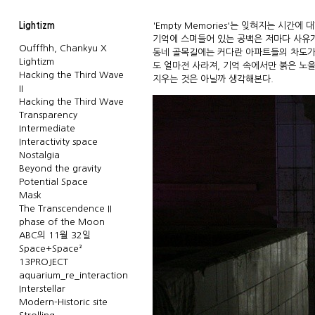
Lightizm
'Empty Memories'는 잊혀지는 시간
기억에 스며들어 있는 공백은 저마다 사유가
Oufffhh, Chankyu X
동네 골목길에는 커다란 아파트들의 차도가
Lightizm
도 얼마전 사라져, 기억 속에서만 붉은 노
Hacking the Third Wave
지우는 것은 아닐까 생각해본다.
II
Hacking the Third Wave
Transparency
Intermediate
Interactivity space
Nostalgia
Beyond the gravity
Potential Space
Mask
The Transcendence II
phase of the Moon
ABC의 11월 32일
Space+Space²
13PROJECT
aquarium_re_interaction
Interstellar
Modern-Historic site